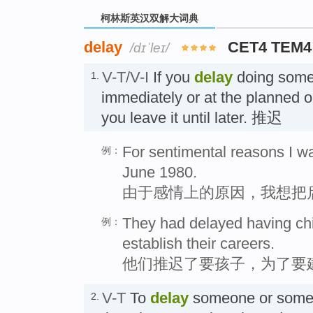
柯林斯英汉双解大词典
delay
CET4 TEM4
/dɪˈleɪ/
V-T/V-I
If you
delay
doing somet
1.
immediately or at the planned o
you leave it until later. 推迟
For sentimental reasons I wa
例：
June 1980.
由于感情上的原因，我想把启
They had delayed having chil
例：
establish their careers.
他们推迟了要孩子，为了要
V-T
To
delay
someone or some
2.