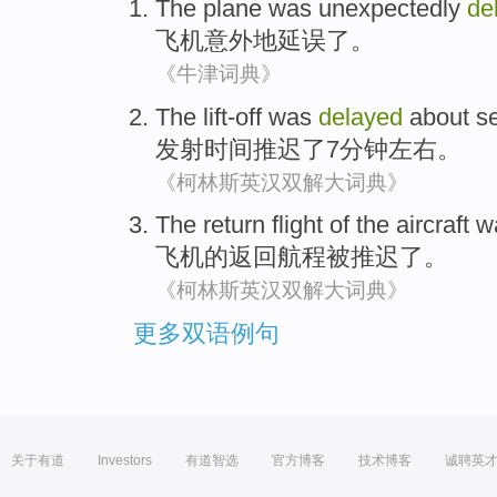
The plane
was unexpectedly
de
飞机
意外
地
延误了
。
《牛津词典》
The lift-off
was
delayed
about
s
发射
时间推迟了
7
分钟左右。
《柯林斯英汉双解大词典》
The
return
flight
of
the
aircraft
w
飞机
的
返回
航程
被
推迟了
。
《柯林斯英汉双解大词典》
更多双语例句
关于有道
Investors
有道智选
官方博客
技术博客
诚聘英