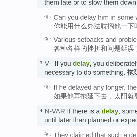
them late or to slow them d
Can you delay him in some
例：
你能用什么办法耽搁他一下
Various setbacks and probl
例：
各种各样的挫折和问题延误
V-I
If you
delay
, you deliberate
3.
necessary to do something. 
If he delayed any longer, th
例：
如果他再拖延下去，太阳就
N-VAR
If there is a
delay
, som
4.
until later than planned or ex
They claimed that such a de
例：