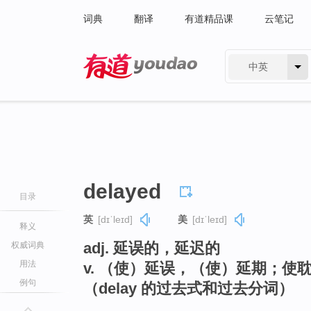
词典
翻译
有道精品课
云笔记
中英
有道 - 网易旗下搜索
delayed
目录
英
[dɪˈleɪd]
美
[dɪˈleɪd]
释义
adj. 延误的，延迟的
权威词典
用法
v. （使）延误，（使）延期；使
例句
（delay 的过去式和过去分词）