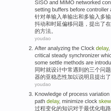
SISO
and MIMO
networked
con
setting
buffers
before
controller
针对
单
输入单输出
和
多输入多输
抖动
和时延
偏移
问题，
提出了
在
的
方法
。
youdao
After analyzing
the
Clock
delay
,
critical
steady
synchronizer
whic
some
settle
methods
are
introd
同时就
设计
中常遇到
的三
个问题
器
的
亚
稳态
性加以说明且
提出了
youdao
Knowledge
of
process
variation
path
delay
,
minimize
clock
skew
过程
变化
的
知识
对于
最优化
电路