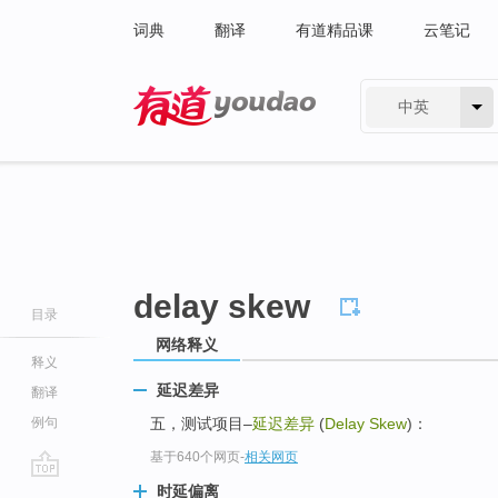
词典
翻译
有道精品课
云笔记
中英
有道 - 网易旗下搜索
delay skew
目录
网络释义
释义
延迟差异
翻译
例句
五，测试项目–
延迟差异
(
Delay Skew
)：
基于640个网页
-
相关网页
go
时延偏离