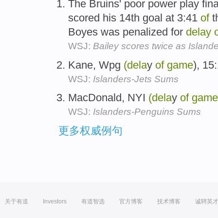
The Bruins' poor power play fi
scored his 14th goal at 3:41
of
t
Boyes was penalized for
delay
WSJ:
Bailey scores twice as Islande
Kane, Wpg
(dela
y
of
game
), 15
WSJ:
Islanders-Jets Sums
MacDonald, NYI
(dela
y
of
game
WSJ:
Islanders-Penguins Sums
更多权威例句
关于有道
Investors
有道智选
官方博客
技术博客
诚聘英