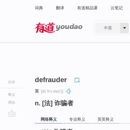
词典
翻译
有道精品课
云笔记
中英
有道 - 网易旗下搜索
defrauder
目录
英
[dɪˈfrɔːdə(r)]
释义
n. [法] 诈骗者
用法
网络释义
专业释义
英英释义
go
top