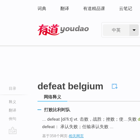
词典
翻译
有道精品课
云笔记
中英
有道 - 网易旗下搜索
defeat belgium
目录
网络释义
释义
打败比利时队
翻译
例句
... defeat [di'fi:t] vt. 击败，战胜；挫败；使…失败
d
defeat： 承认失败；任输承认失败 ...
基于358个网页
-
相关网页
go