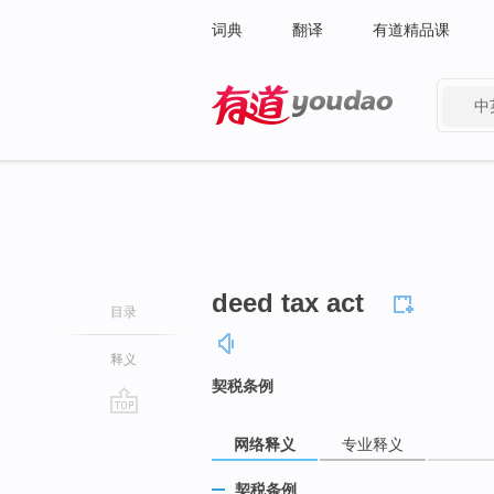
词典
翻译
有道精品课
中
有道 - 网易旗下搜索
deed tax act
目录
释义
契税条例
go
网络释义
专业释义
top
契税条例