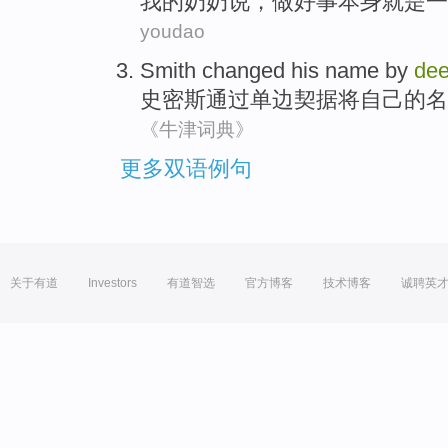
我
的
奶奶
说，做好事
本身
就是
一
youdao
Smith
changed
his
name
by
de
史密斯
通过
单边
契据
将
自己
的
名
《牛津词典》
更多双语例句
关于有道
Investors
有道智选
官方博客
技术博客
诚聘英