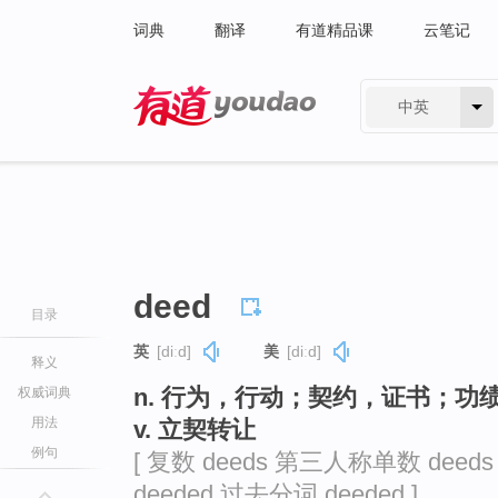
词典
翻译
有道精品课
云笔记
中英
有道 - 网易旗下搜索
deed
目录
英
[diːd]
美
[diːd]
释义
n. 行为，行动；契约，证书；功
权威词典
用法
v. 立契转让
例句
[ 复数 deeds 第三人称单数 deed
deeded 过去分词 deeded ]