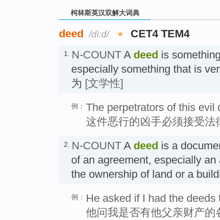
柯林斯英汉双解大词典
deed
CET4 TEM4
/diːd/
N-COUNT
A
deed
is something 
1.
especially something that is ve
为
[文学性]
The perpetrators of this evil
例：
这件恶行的凶手必须接受法
N-COUNT
A
deed
is a documen
2.
of an agreement, especially a
the ownership of land or a bu
He asked if I had the deeds t
例：
他问我是否有他父亲财产的