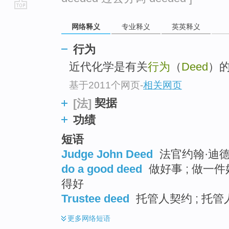
go
网络释义
专业释义
英英释义
top
行为
近代化学是有关
行为
（
Deed
）
基于2011个网页
-
相关网页
契据
[法]
功绩
短语
Judge John Deed
法官约翰·迪
do a good deed
做好事 ; 做一件
得好
Trustee deed
托管人契约 ; 托管
更多
网络短语