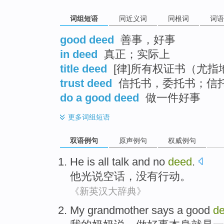
词组短语
同近义词
同根词
词语
good deed
善事，好事
in deed
真正；实际上
title deed
[律]所有权证书（尤指
trust deed
信托书，委托书；信
do a good deed
做一件好事
更多
词组短语
双语例句
原声例句
权威例句
He
is
all talk
and
no
deed
.
他
光
说空话
，
没有
行动
。
《新英汉大辞典》
My
grandmother
says
a
good
d