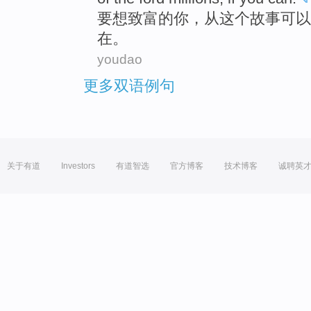
要
想
致富
的
你
，
从
这个
故事
可以
在
。
youdao
更多双语例句
关于有道
Investors
有道智选
官方博客
技术博客
诚聘英