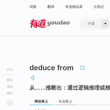
词典
翻译
有道精品课
云笔记
中英
有道 - 网易旗下搜索
deduce from
目录
释义
从……推断出：通过逻辑推理或
用法
例句
网络释义
专业释义
go