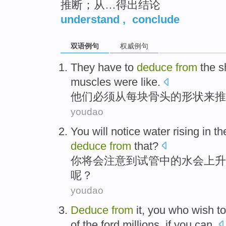
推断；从…得出结论
understand
,
conclude
双语例句
权威例句
They
have
to
deduce
from
the
s
muscles
were
like
.
他们
必须
从
每块
骨头
的
形状
来
推
youdao
You
will
notice
water
rising
in
th
deduce
from
that?
你
将会
注意到
试管
中的
水
会上升
呢？
youdao
Deduce
from
it
,
you
who
wish to
of
the
ford
millions
, if you
can
.