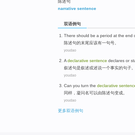
陈述句
narrative sentence
双语例句
There
should be
a
period
at the
end
陈述句
的
末尾
应该
有一
句号
。
youdao
A
declarative
sentence
declares
or
st
叙述
句
是
叙述
或
述说
一个
事实
的句子
youdao
Can you
turn the
declarative
sentenc
同样，凝
问
名
可以
由陈述句
变成
。
youdao
更多双语例句