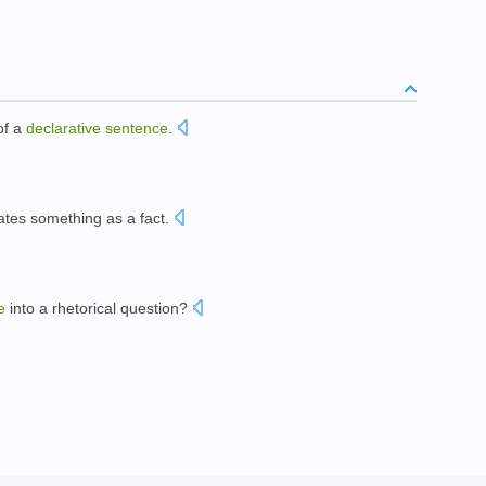
of
a
declarative
sentence
.
ates something as a
fact
.
。
e
into a
rhetorical
question
?