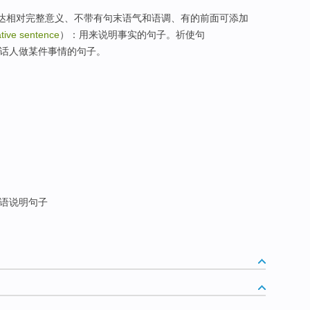
表达相对完整意义、不带有句末语气和语调、有的前面可添加
ative sentence
）：用来说明事实的句子。祈使句
来要求听话人做某件事情的句子。
语说明句子