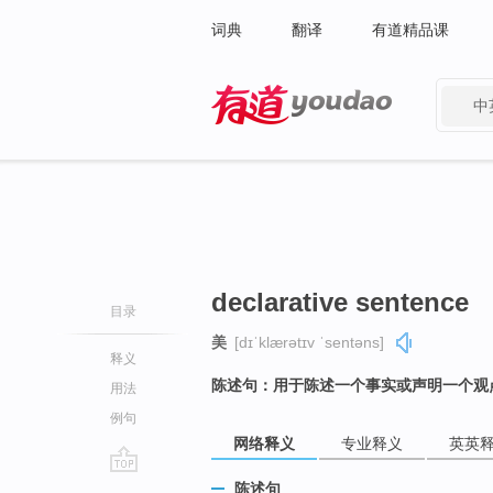
词典
翻译
有道精品课
中
有道 - 网易旗下搜索
declarative sentence
目录
美
[dɪˈklærətɪv ˈsentəns]
释义
陈述句：用于陈述一个事实或声明一个观
用法
例句
网络释义
专业释义
英英
go
陈述句