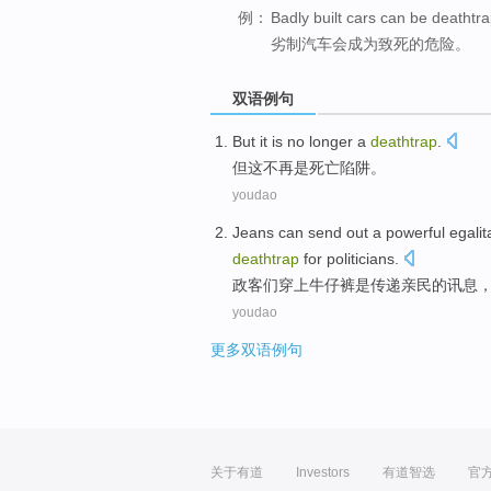
例：
Badly built cars can be deathtra
劣制汽车会成为致死的危险。
双语例句
But
it
is no longer
a
deathtrap
.
但
这
不再
是
死亡陷阱
。
youdao
Jeans
can send out a powerful egalit
deathtrap
for
politicians
.
政客们
穿上牛仔裤
是
传递亲民
的
讯息
youdao
更多双语例句
关于有道
Investors
有道智选
官