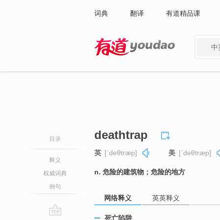
词典
翻译
有道精品课
中
有道 - 网易旗下搜索
deathtrap
目录
英
[ˈdeθtræp]
美
[ˈdeθtræp]
释义
n. 危险的建筑物；危险的地方
权威词典
例句
网络释义
英英释义
死亡陷阱