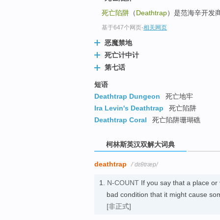
go
死亡陷阱
（
Deathtrap
）是范海辛开发商N
top
基于647个网页
-
相关网页
恶魔禁地
死亡计中计
第七话
短语
Deathtrap Dungeon
死亡地牢
Ira Levin's Deathtrap
死亡陷阱
Deathtrap Coral
死亡陷阱珊瑚礁
柯林斯英汉双解大词典
deathtrap
/ˈdɛθtræp/
1.
N-COUNT
If you say that a place or 
bad condition that it might c
[非正式]