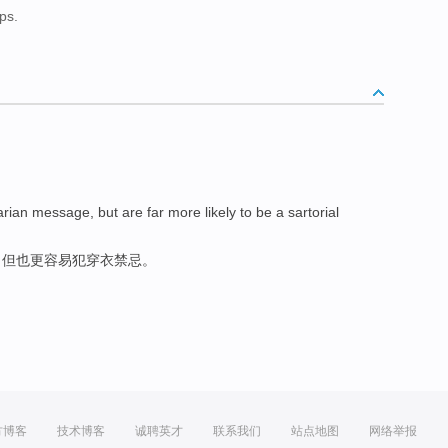
ps.
arian
message
,
but
are
far more
likely to
be a sartorial
，
但
也
更
容易
犯
穿衣禁忌。
方博客
技术博客
诚聘英才
联系我们
站点地图
网络举报