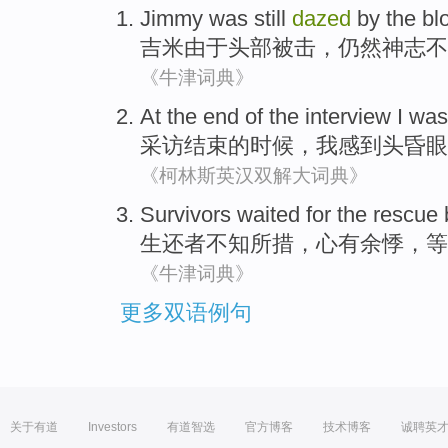
Jimmy was
still
dazed
by the
bl
吉米
由于头部被
击
，
仍然
神志
不
《牛津词典》
At the
end
of
the
interview
I
wa
采访
结束
的
时候，
我
感到
头昏眼
《柯林斯英汉双解大词典》
Survivors
waited for
the
rescue
生还者
不知所措
，心有余悸，
等
《牛津词典》
更多双语例句
关于有道
Investors
有道智选
官方博客
技术博客
诚聘英