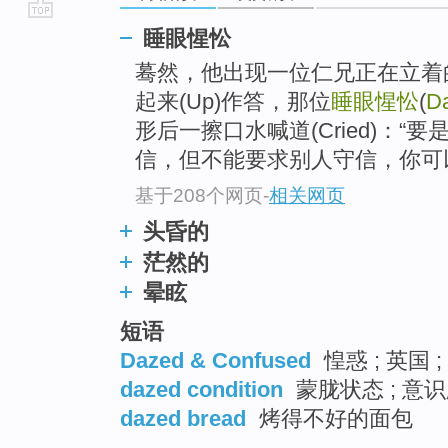
go
睡眼惺忪
top
蓦然，他出现一位仁兄正在立着
起来(Up)作答，那位
睡眼惺忪
(
D
形后一擦口水喊道(Cried)：
信，但不能要求别人守信，你可以
基于208个网页
-
相关网页
头昏的
茫然的
晕眩
短语
Dazed & Confused
惶惑 ; 英国 
dazed condition
蒙胧状态 ; 意识
dazed bread
烤得不好的面包