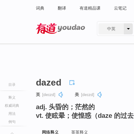
词典
翻译
有道精品课
云笔记
中英
有道 - 网易旗下搜索
dazed
目录
英
[deɪzd]
美
[deɪzd]
释义
adj. 头昏的；茫然的
权威词典
用法
vt. 使眩晕；使惶惑（daze 的过
例句
网络释义
英英释义