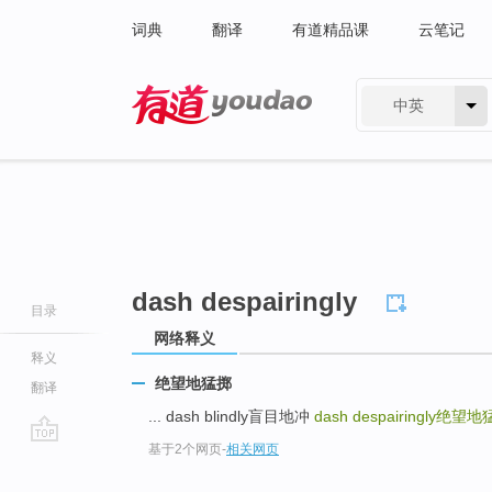
词典
翻译
有道精品课
云笔记
中英
有道 - 网易旗下搜索
dash despairingly
目录
网络释义
释义
绝望地猛掷
翻译
... dash blindly盲目地冲
dash despairingly
绝望地
基于2个网页
-
相关网页
go
top