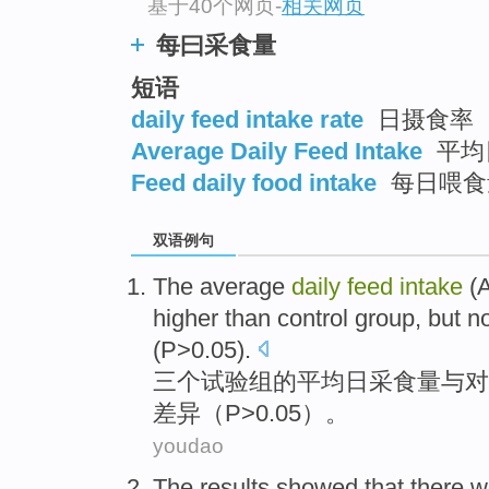
基于40个网页
-
相关网页
每曰采食量
短语
daily feed intake rate
日摄食率
Average Daily Feed Intake
平均
Feed daily food intake
每日喂食
双语例句
The average
daily
feed
intake
(
higher
than
control group
,
but
n
(
P
>0.05).
三个
试验组
的
平均
日
采
食量
与
对
差异
（
P
>0.05）。
youdao
The results
showed that
there 