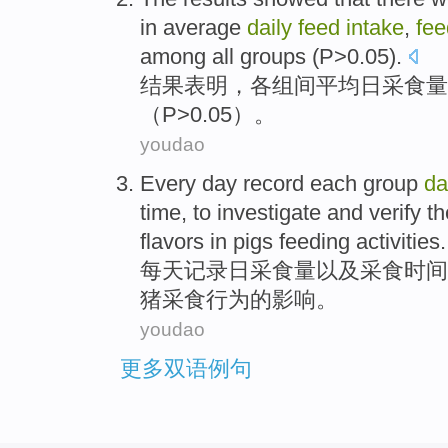
in
average
daily
feed
intake
,
fee
among
all groups (
P
>0.05).
结果
表明
，
各组间
平均
日
采
食量
（
P
>0.05）。
youdao
Every
day
record
each group
da
time
, to
investigate
and
verify
t
flavors
in
pigs
feeding
activities
.
每天
记录
日
采
食量
以及
采
食
时间
猪
采食
行为
的
影响
。
youdao
更多双语例句