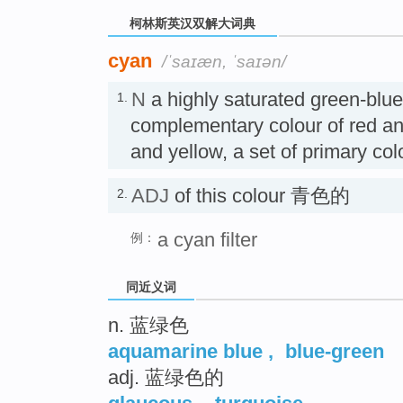
柯林斯英汉双解大词典
cyan
/ˈsaɪæn, ˈsaɪən/
N
a highly saturated green-blue 
1.
complementary colour of red a
and yellow, a set of primary c
ADJ
of this colour 青色的
2.
a cyan filter
例：
同近义词
n. 蓝绿色
aquamarine blue
,
blue-green
adj. 蓝绿色的