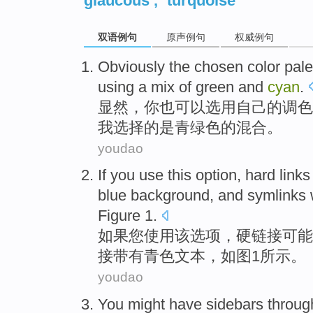
glaucous
,
turquoise
双语例句
原声例句
权威例句
Obviously
the
chosen
color
pale
using a
mix
of
green
and
cyan
.
显然
，
你
也
可以
选用
自己
的
调色
我选择的是青
绿色
的
混合
。
youdao
If
you
use
this
option
,
hard
links
blue
background
, and
symlinks
Figure
1
.
如果
您
使用
该
选项
，
硬
链接
可能
接
带有
青色
文本
，
如图
1所示。
youdao
You
might
have
sidebars throug