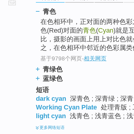
go
青色
top
在色相环中，正对面的两种色彩
色(Red)对面的
青色
(
Cyan
)就是
比，摄影的画面上用上对比色就
之，在色相环中邻近的色彩属类似
基于9798个网页
-
相关网页
青绿色
蓝绿色
短语
dark cyan
深青色 ; 深青绿 ; 深青
Working Cyan Plate
处理青版 ;
light cyan
浅青色 ; 浅青蓝色 ; 浅
更多
网络短语