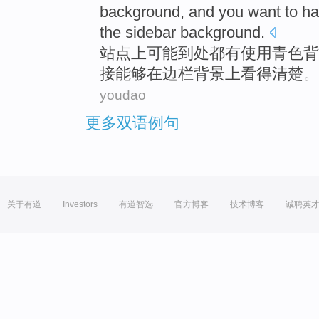
background
, and
you want
to h
the sidebar
background
.
站点
上
可能
到处都
有
使用
青色
背
接
能够
在
边栏背景上看
得清楚
。
youdao
更多双语例句
关于有道
Investors
有道智选
官方博客
技术博客
诚聘英