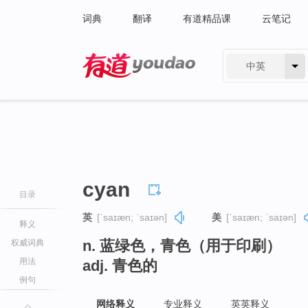
词典
翻译
有道精品课
云笔记
中英
有道 - 网易旗下搜索
cyan
目录
英
[ˈsaɪæn; ˈsaɪən]
美
[ˈsaɪæn; ˈsaɪən]
释义
n. 蓝绿色，青色（用于印刷）
权威词典
用法
adj. 青色的
例句
网络释义
专业释义
英英释义