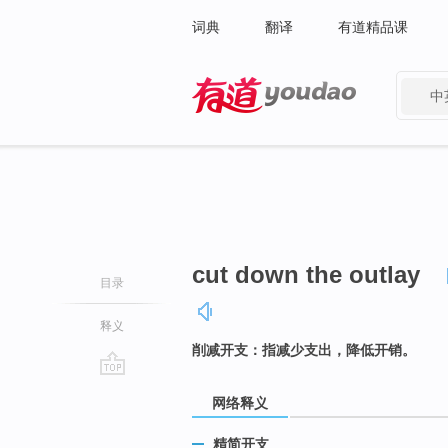
词典
翻译
有道精品课
中
有道 - 网易旗下搜索
cut down the outlay
目录
释义
削减开支：指减少支出，降低开销。
go
网络释义
top
精简开支