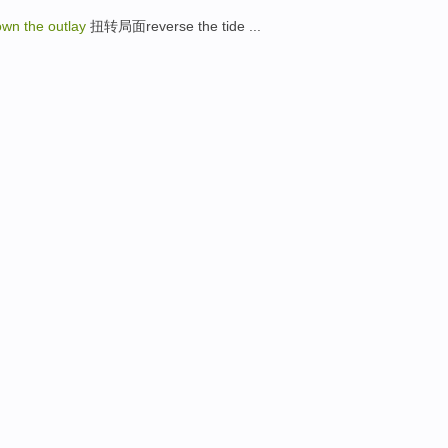
n the outlay
扭转局面reverse the tide ...