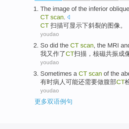
The
image
of
the
inferior obliqu
CT
scan
.
CT
扫描
可
显示
下
斜
裂
的
图像
。
youdao
So
did
the
CT
scan
,
the MRI
an
我
又作
了
CT
扫描
，
核
磁共振成
youdao
Sometimes
a
CT
scan
of
the a
有时
病人可能还需要做
腹部
CT
youdao
更多双语例句