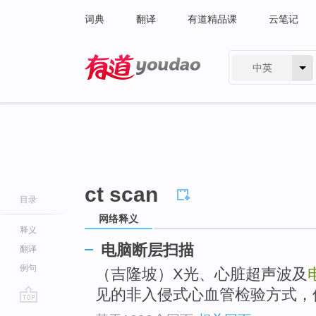
词典
翻译
有道精品课
云笔记
中英
有道 - 网易旗下搜索
ct scan
目录
网络释义
释义
电脑断层扫描
翻译
例句
（吉隆坡）X光、心脏超声波及
见的非入侵式心血管检验方式，
go