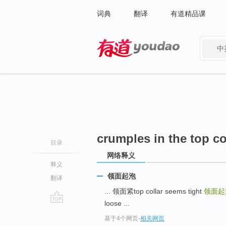
词典
翻译
有道精品课
中
有道 - 网易旗下搜索
crumples in the top co
目录
网络释义
释义
领面起泡
翻译
... 领面紧top collar seems tight
领面起泡cr
loose ...
go
基于4个网页
-
相关网页
top