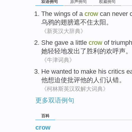
双语例句
原声例句
权威例句
The
wings
of
a
crow
can never 
乌鸦
的
翅膀
遮
不住
太阳
。
《新英汉大辞典》
She
gave a little
crow
of
triump
她
轻轻地发出了
胜利
的
欢呼声。
《牛津词典》
He
wanted to
make
his
critics
e
他
想
迫使
批评
他
的人们
认错
。
《柯林斯英汉双解大词典》
更多双语例句
百科
crow