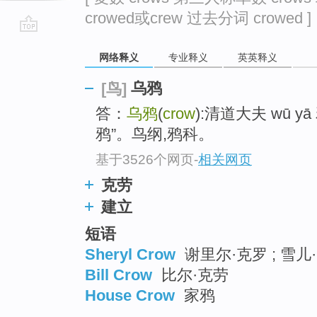
crowed或crew 过去分词 crowed ]
go
网络释义
专业释义
英英释义
top
乌鸦
[鸟]
答：
乌鸦
(
crow
):清道大夫 wū yā
鸦”。鸟纲,鸦科。
基于3526个网页
-
相关网页
克劳
建立
短语
Sheryl Crow
谢里尔·克罗 ; 雪儿·
Bill Crow
比尔·克劳
House Crow
家鸦