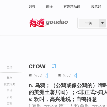
词典
翻译
有道精品课
云笔记
中英
有道 - 网易旗下搜索
crow
目录
英
[krəʊ]
美
[kroʊ]
释义
n. 乌鸦；（公鸡或像公鸡的）
权威词典
用法
的美洲土著居民）；<非正式>妇
例句
v. 欢叫，高兴地说；自鸣得意
百科
[ 复数 crows 第三人称单数 crows