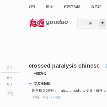
词典
翻译
有道精品课
云笔记
中英
有道 - 网易旗下搜索
crossed paralysis chinese
目录
网络释义
释义
交叉性瘫痪
翻译
医学病症词典七 ... crista ampullaris 交叉性瘫痪 cros
基于8个网页
-
相关网页
go
top