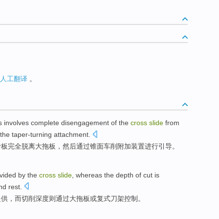
人工翻译
。
s
involves
complete
disengagement
of the
cross
slide
from
 the
taper-turning
attachment
.
滑板
完全
脱离
大
拖板，
然后
通过
锥面
车削附加装置
进行引导
。
vided
by
the
cross
slide
,
whereas
the depth of cut
is
nd
rest
.
提供，
而
切削
深度
则
通过
大
拖板
或
复式刀架
控制
。