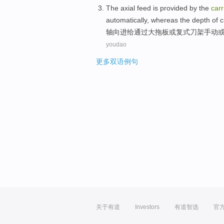
The axial
feed
is
provided
by
the
carr
automatically,
whereas
the depth of c
轴
向
进
给
通过
大
拖板
或
复式
刀架
手动
youdao
更多双语例句
关于有道
Investors
有道智选
官