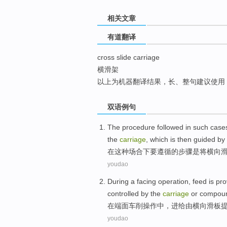
top
相关文章
有道翻译
cross slide carriage
横滑架
以上为机器翻译结果，长、整句建议使用
双语例句
The
procedure
followed
in
such
case
the
carriage
, which
is
then
guided
by
在
这种
场合下
要
遵循
的
步骤
是
将横向
youdao
During
a facing
operation
,
feed
is
pro
controlled
by
the
carriage
or
compou
在
端面车削
操作
中，
进
给
由
横向
滑板
youdao