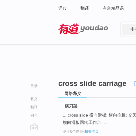
词典
翻译
有道精品课
中
有道 - 网易旗下搜索
cross slide carriage
目录
网络释义
释义
横刀架
翻译
... cross slide 横向滑板; 横向拖板; 
例句
横向滑板回转工作台 ...
基于6个网页
-
相关网页
go