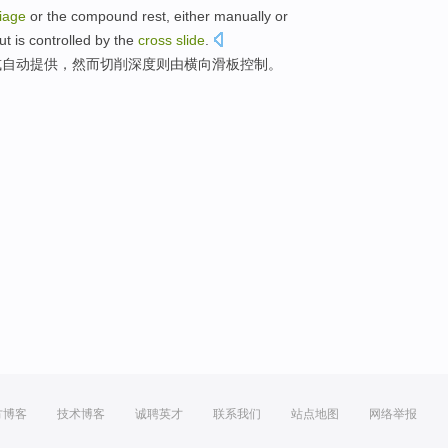
iage
or
the compound
rest,
either manually
or
ut
is
controlled
by
the
cross
slide
.
或
自动
提供，
然而
切削
深度则由横向滑板
控制
。
方博客
技术博客
诚聘英才
联系我们
站点地图
网络举报