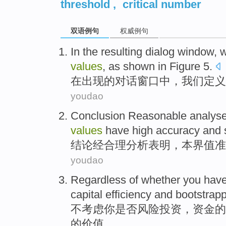
threshold
,
critical number
双语例句
权威例句
In
the
resulting dialog
window
,
values
,
as shown in Figure
5
.
在
出现
的
对话
窗口中
，
我们
定义
youdao
Conclusion
Reasonable
analys
values
have
high accuracy
and
结论
经合理
分析
表明
，
本
界
值
准
youdao
Regardless
of
whether
you
have
capital
efficiency
and
bootstrap
不考虑
你
是否
风险
投资，
资金
的
的价值。