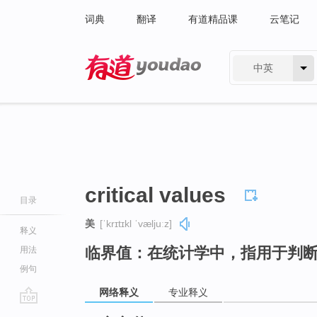
词典
翻译
有道精品课
云笔记
中英
有道 - 网易旗下搜索
critical values
目录
美
[ˈkrɪtɪkl ˈvæljuːz]
释义
临界值：在统计学中，指用于判
用法
例句
网络释义
专业释义
go