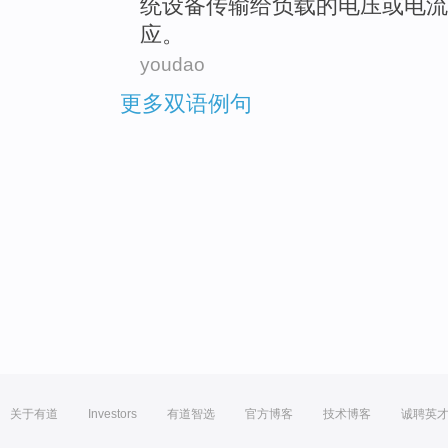
统
设备
传输
给
负载
的
电压
或
电流
应。
youdao
更多双语例句
关于有道
Investors
有道智选
官方博客
技术博客
诚聘英