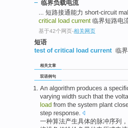
临界负载电流
... 短路接通能力 short-circuit mak
critical load current
临界短路电流 criti
基于42个网页
-
相关网页
短语
test of critical load current
临界
相关文章
双语例句
An
algorithm
produces a
specifi
varying
width
such
that the
volt
load
from
the
system
plant
close
step
response
.
一种
算法
产生
具体
的
脉冲
序列
，