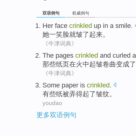
双语例句
权威例句
Her
face
crinkled
up
in a
smile
.
她
一笑脸就
皱
了起来。
《牛津词典》
The
pages
crinkled
and
curled 
那些
纸页
在
火中起皱
卷曲
变成
了
《牛津词典》
Some
paper
is
crinkled
.
有些
纸
被
弄得起了皱纹。
youdao
更多双语例句