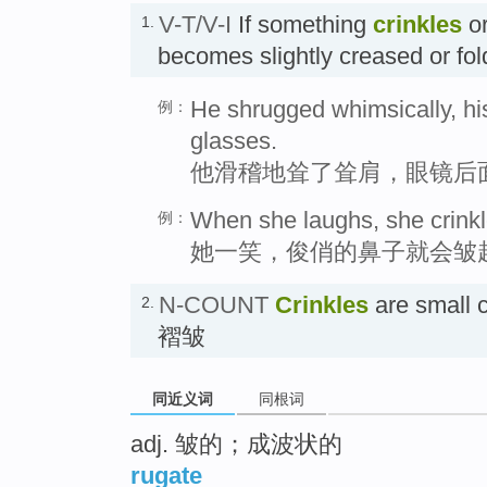
V-T/V-I
If something
crinkles
or
1.
becomes slightly creased or
He shrugged whimsically, his
例：
glasses.
他滑稽地耸了耸肩，眼镜后
When she laughs, she crinkl
例：
她一笑，俊俏的鼻子就会皱
N-COUNT
Crinkles
are small 
2.
褶皱
同近义词
同根词
adj. 皱的；成波状的
rugate