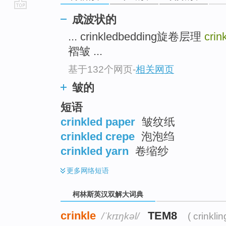
go
成波状的
top
... crinkledbedding旋卷层理
crin
褶皱 ...
基于132个网页
-
相关网页
皱的
短语
crinkled paper
皱纹纸
crinkled crepe
泡泡绉
crinkled yarn
卷缩纱
更多
网络短语
柯林斯英汉双解大词典
crinkle
TEM8
/ˈkrɪŋkəl/
( crinklin