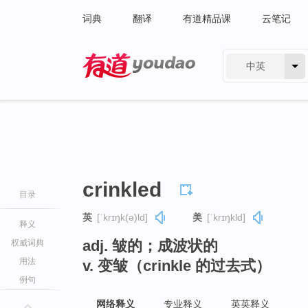
词典
翻译
有道精品课
云笔记
中英
有道 - 网易旗下搜索
crinkled
目录
英
[ˈkrɪŋk(ə)ld]
美
[ˈkrɪŋkld]
释义
adj. 皱的；成波状的
权威词典
用法
v. 变皱（crinkle 的过去式）
例句
网络释义
专业释义
英英释义