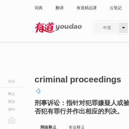
词典
翻译
有道精品课
云笔记
中英
有道 - 网易旗下搜索
criminal proceedings
目录
释义
刑事诉讼：指针对犯罪嫌疑人或
用法
例句
否犯有罪行并作出相应的判决。
go
网络释义
专业释义