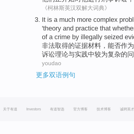
《柯林斯英汉双解大词典》
It
is
a
much more
complex
prob
'
theory
and
practice
that
whethe
of a
crime
by
illegally
seized
ev
非法
取得
的
证据材料，
能否
作为
诉讼
理论
与
实践
中
较为
复杂
的
问
youdao
更多双语例句
关于有道
Investors
有道智选
官方博客
技术博客
诚聘英