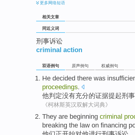
更多
网络短语
相关文章
同近义词
刑事诉讼
criminal action
双语例句
原声例句
权威例句
He
decided
there was insufficie
proceedings
.
他
判定
没有
充分的
证据
提起
刑事
《柯林斯英汉双解大词典》
They
are
beginning
criminal
pro
breaking
the
law
on
financing
po
他们
正
开始
对
他
进行刑事
诉讼
，