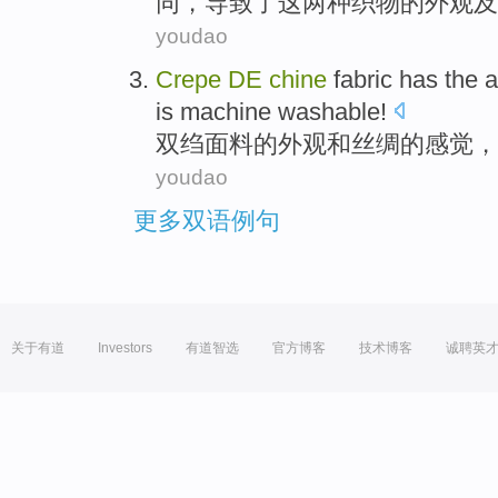
同，导致
了这
两种
织物
的外观及
youdao
Crepe
DE
chine
fabric
has
the
a
is
machine washable
!
双绉
面料
的
外观
和
丝绸
的
感觉
，
youdao
更多双语例句
关于有道
Investors
有道智选
官方博客
技术博客
诚聘英