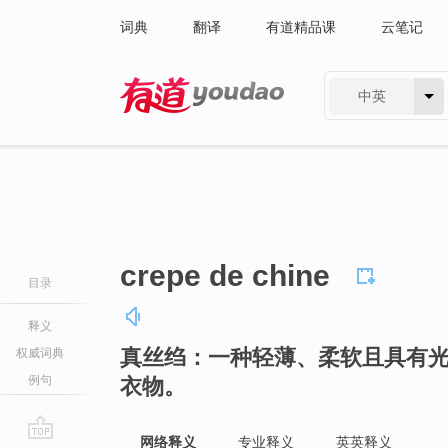
词典
翻译
有道精品课
云笔记
中英
有道 - 网易旗下搜索
crepe de chine
目录
释义
真丝绉：一种轻薄、柔软且具有
权威词典
例句
衣物。
网络释义
专业释义
英英释义