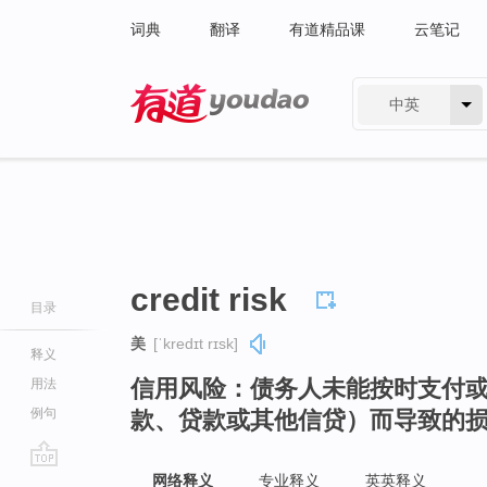
词典
翻译
有道精品课
云笔记
中英
有道 - 网易旗下搜索
credit risk
目录
美
[ˈkredɪt rɪsk]
释义
信用风险：债务人未能按时支付
用法
例句
款、贷款或其他信贷）而导致的
go
网络释义
专业释义
英英释义