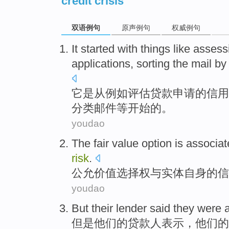
credit crisis
双语例句
原声例句
权威例句
It
started with
things like
assess
applications
,
sorting
the
mail
b
它
是从
例如
评估
贷款
申请
的
信用
分类
邮件
等
开始
的。
youdao
The fair
value
option is associa
risk
.
公允
价值
选择权
与
实体
自身
的
信
youdao
But
their
lender
said
they
were 
但是
他们
的
贷款人
表示
，
他们
的