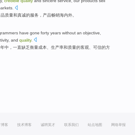
y
,
credible
quality
and
sincere
service
,
our products
sell
arkets
.
产品质量
和
真诚的
服务
，产品畅销海内外。
grammers
have gone
forty
years
without
an objective
,
ivity
,
and
quality
.
0
年中
，一直缺乏
衡量
成本
、
生产率
和
质量
的
客观
、
可信
的
方
方博客
技术博客
诚聘英才
联系我们
站点地图
网络举报