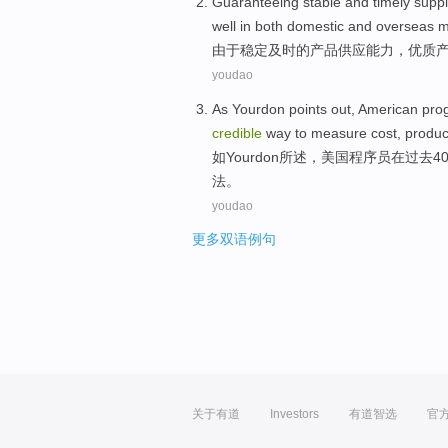
Guaranteeing
stable
and timely
suppl
well in
both domestic and overseas m
由于
稳定
及时
的
产品
供应
能力，
优质
youdao
As
Yourdon
points out,
American
pro
credible
way
to
measure
cost
,
product
如
Yourdon
所述，
美国
程序员
在
过去
4
法
。
youdao
更多双语例句
关于有道
Investors
有道智选
官