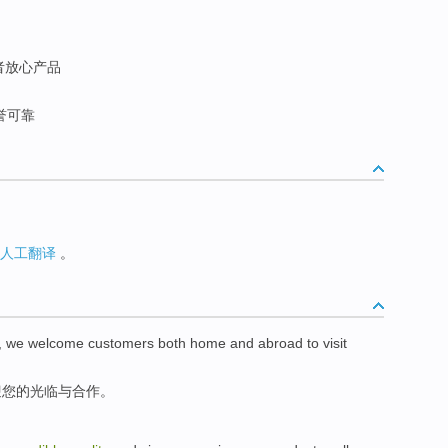
者放心产品
誉可靠
人工翻译
。
,
we welcome
customers both home
and
abroad to
visit
迎
您的
光临
与
合作。