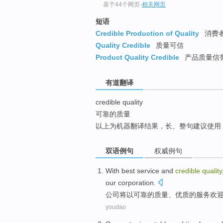
基于44个网页
-
相关网页
top
短语
Credible Production of Quality
消费
Quality Credible
质量可信
Product Quality Credible
产品质量信
有道翻译
credible quality
可靠的质量
以上为机器翻译结果，长、整句建议使用
双语例句
权威例句
With
best
service
and
credible
quality
our
corporation
.
公司
将
以
可靠
的
质量
、
优质的
服务
欢
youdao