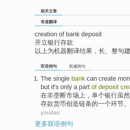
top
相关文章
有道翻译
creation of bank deposit
开立银行存款
以上为机器翻译结果，长、整句
双语例句
权威例句
The
single
bank
can
create
mon
but
it
's
only
a
part
of
deposit
cre
在
非
垄断
市场
上，
单个
银行
虽然
存款货币
创造
链条
的
一个
环节
。
youdao
更多双语例句