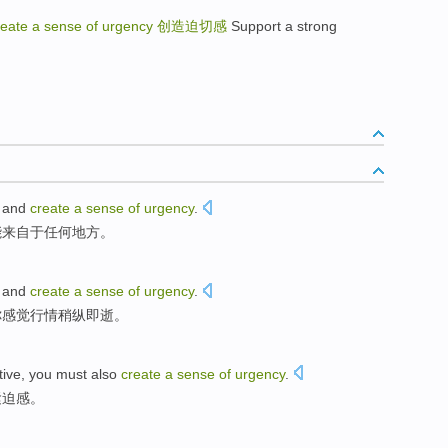
eate a sense of urgency
创造迫切感
Support a strong
and
create
a
sense
of
urgency
.
能来自
于
任何地方。
 and
create
a
sense
of
urgency
.
你
感觉
行情
稍纵即逝。
tive
,
you must
also
create
a
sense
of
urgency
.
紧迫感
。