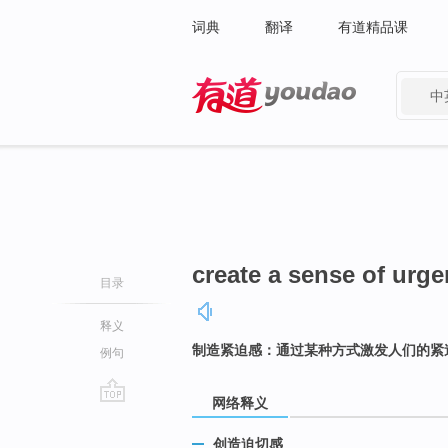
词典
翻译
有道精品课
中
有道 - 网易旗下搜索
create a sense of urg
目录
释义
制造紧迫感：通过某种方式激发人们的紧
例句
网络释义
go
top
创造迫切感