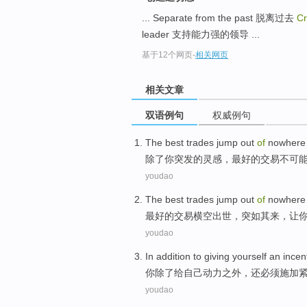
... Separate from the past 脱离过去
Cr
leader 支持能力强的领导 ...
基于12个网页
-
相关网页
相关文章
双语例句
权威例句
The
best
trades
jump out
of
nowhere
除了你
突发
的
灵感，
最好
的
交易
不可
youdao
The
best
trades
jump out
of
nowhere
最好
的
交易
横空出世，突如其来，让
youdao
In addition
to giving
yourself
an incen
你
除了
给
自己
动力
之外，
还
必须施加
youdao