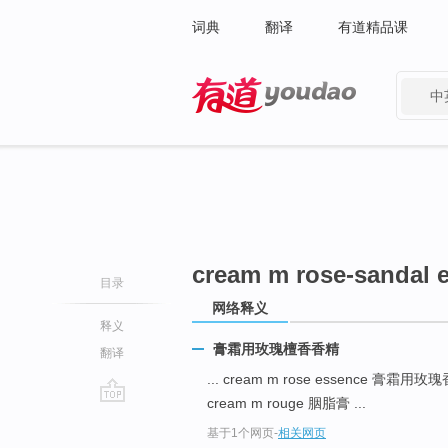
词典
翻译
有道精品课
中
有道 - 网易旗下搜索
cream m rose-sandal 
目录
网络释义
释义
膏霜用玫瑰檀香香精
翻译
... cream m rose essence 膏霜用
cream m rouge 胭脂膏 ...
go
基于1个网页
-
相关网页
top