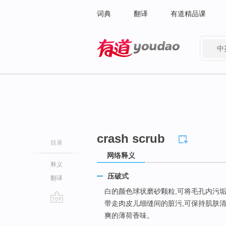
词典
翻译
有道精品课
中
有道 - 网易旗下搜索
crash scrub
目录
网络释义
释义
压破式
翻译
白的颜色球状磨砂颗粒,可将毛孔内污垢
带走肉皮儿细缝间的脏污,可保持肌肤清洁,预
go
爽的薄荷香味。
top