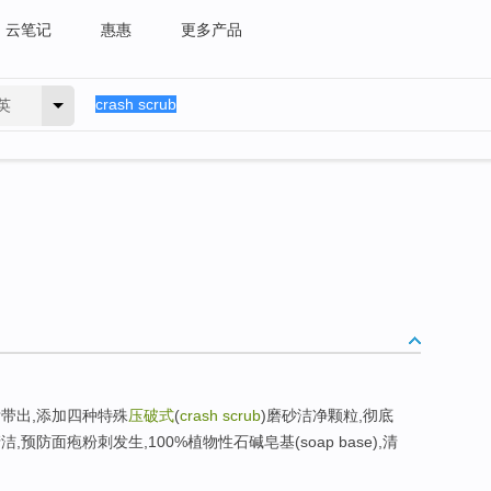
云笔记
惠惠
更多产品
英
带出,添加四种特殊
压破式
(
crash scrub
)磨砂洁净颗粒,彻底
防面疱粉刺发生,100%植物性石碱皂基(soap base),清