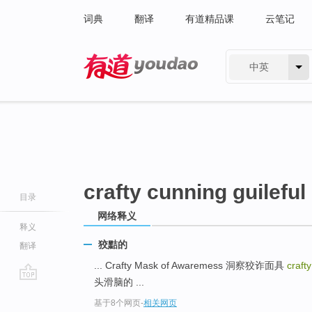
词典
翻译
有道精品课
云笔记
中英
有道 - 网易旗下搜索
crafty cunning guileful 
目录
网络释义
释义
狡黠的
翻译
... Crafty Mask of Awaremess 洞察狡诈面具
craft
头滑脑的 ...
go
基于8个网页
-
相关网页
top