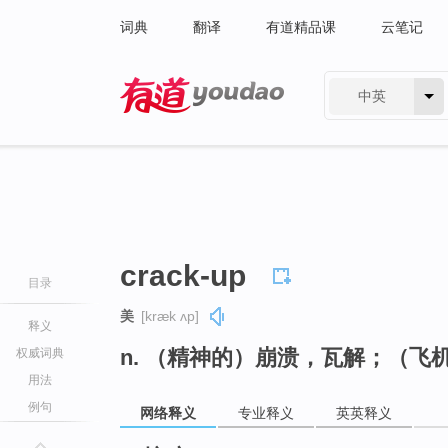
词典
翻译
有道精品课
云笔记
中英
有道 - 网易旗下搜索
crack-up
目录
美
[kræk ʌp]
释义
n. （精神的）崩溃，瓦解；（
权威词典
用法
例句
网络释义
专业释义
英英释义