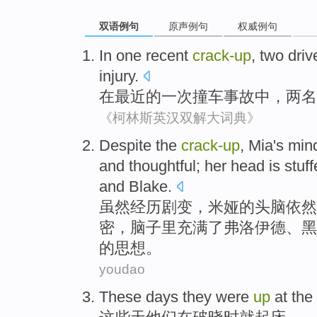
双语例句
原声例句
权威例句
In
one
recent
crack-up
,
two
driv
injury
.
在
最近
的
一次撞车事故中
，
两
名
《柯林斯英汉双解大词典》
Despite
the
crack-up
,
Mia
's
min
and thoughtful;
her head
is stuf
and
Blake
.
虽然
经历
剧变
，
米娅
的
头脑
依然
密，
脑子
里
充满
了
弗洛伊德
、
黑
的思想。
youdao
These
days
they
were
up
at the