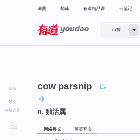
词典
翻译
有道精品课
云笔记
中英
有道 - 网易旗下搜索
cow parsnip
目录
释义
n. 独活属
权威词典
网络释义
英英释义
go