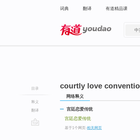
词典
翻译
有道精品课
中
有道 - 网易旗下搜索
courtly love conventi
目录
网络释义
释义
宫廷恋爱传统
翻译
宫廷恋爱传统
基于1个网页
-
相关网页
go
top