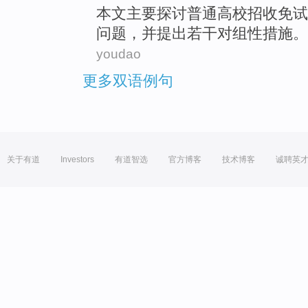
本文
主要
探讨
普通高校招收免试
问题
，
并
提出
若干对组性
措施
。
youdao
更多双语例句
关于有道
Investors
有道智选
官方博客
技术博客
诚聘英