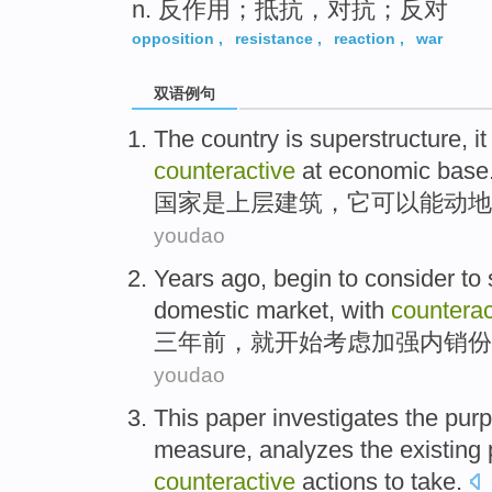
n. 反作用；抵抗，对抗；反对
opposition
,
resistance
,
reaction
,
war
双语例句
The
country
is
superstructure
,
it
counteractive
at
economic
base
国家
是
上层建筑
，
它
可以能动
地
youdao
Years ago
,
begin to
consider
to
domestic
market,
with
counterac
三
年前
，就
开始
考虑
加强
内销
份
youdao
This paper
investigates
the
pur
measure
,
analyzes
the
existing
counteractive
actions
to
take.