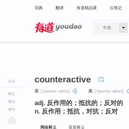
词典
翻译
有道精品课
云笔记
中英
有道 - 网易旗下搜索
counteractive
目录
英
[ˌkaʊntərˈæktɪv]
美
[ˈkaʊntərˈæktɪv]
释义
adj. 反作用的；抵抗的；反对的
用法
例句
n. 反作用；抵抗，对抗；反对
go
网络释义
英英释义