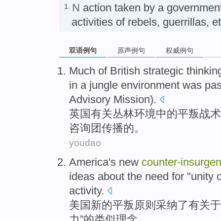
N
action taken by a government
1.
activities of rebels, guerrill
双语例句
原声例句
权威例句
Much of
British
strategic
thinkin
in a
jungle
environment
was
pas
Advisory Mission).
英国
有关
丛林
环境
中的
平叛
战术
咨询团
传播的。
youdao
America's
new
counter-insurge
ideas
about the need
for
"
unity
o
activity
.
美国
新的
平叛
原则采纳了有
关于
力
”
的类似
理念
。