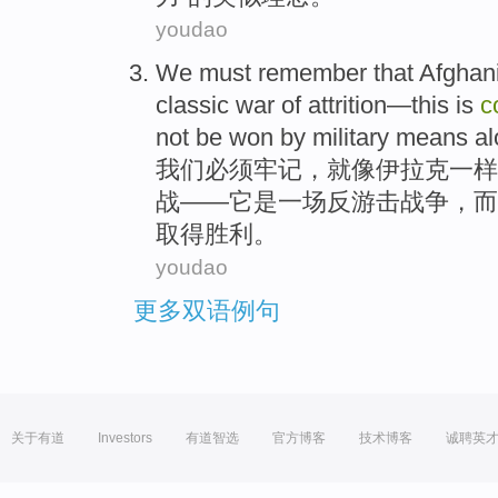
youdao
We
must
remember that
Afghan
classic
war
of
attrition
—
this
is
c
not
be
won
by
military
means
a
我们
必须
牢记
，
就
像
伊拉克一样
战
——
它
是
一场反
游击
战争
，
而
取得
胜利
。
youdao
更多双语例句
关于有道
Investors
有道智选
官方博客
技术博客
诚聘英