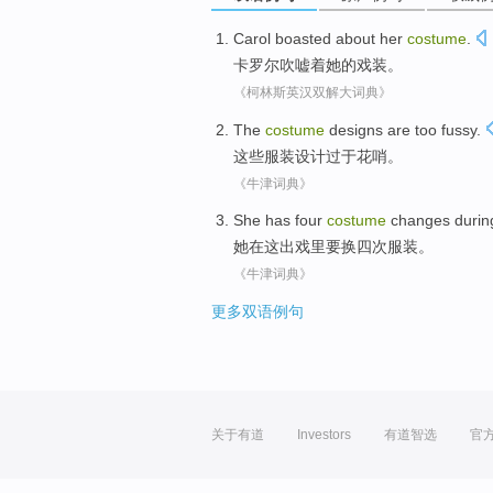
Carol
boasted about
her
costume
.
卡罗尔
吹嘘
着
她
的
戏装
。
《柯林斯英汉双解大词典》
The
costume
designs
are too
fussy
.
这些
服装
设计
过于
花哨
。
《牛津词典》
She
has
four
costume
changes
durin
她
在
这
出戏里要
换
四次
服装
。
《牛津词典》
更多双语例句
关于有道
Investors
有道智选
官