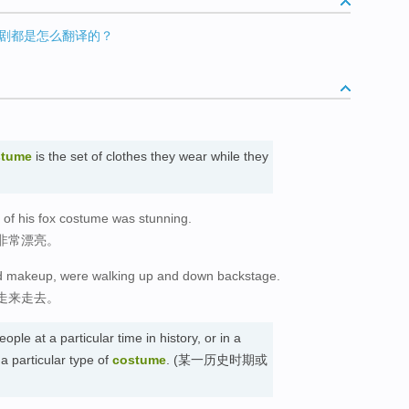
剧都是怎么翻译的？
stume
is the set of clothes they wear while they
t of his fox costume was stunning.
非常漂亮。
d makeup, were walking up and down backstage.
走来走去。
ple at a particular time in history, or in a
 a particular type of
costume
. (某一历史时期或