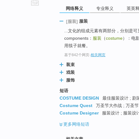
网络释义
专业释义
英英
go
top
服装
[服装]
...文化的组成元素有两部分，分别是可见的（vi
components：
服装
（
costume
）：电影
用筷子就餐。
基于842个网页
-
相关网页
装束
戏装
服饰
短语
COSTUME DESIGN
最佳服装设计 ; 剧
Costume Quest
万圣节大作战 ; 万圣节
Costume Designer
服装设计 ; 服装设
更多
网络短语
相关文章