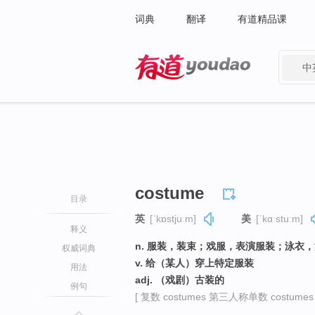
词典
翻译
有道精品课
中
有道 - 网易旗下搜索
costume
目录
英
[ˈkɒstjuːm]
美
[ˈkɑːstuːm]
释义
n. 服装，装束；戏服，表演服装；泳衣
权威词典
v. 给（某人）穿上特定服装
用法
adj. （戏剧）古装的
例句
[ 复数 costumes 第三人称单数 costumes