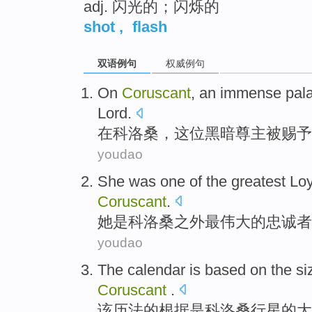
adj. 闪光的；闪烁的
shot
,
flash
双语例句
权威例句
On
Coruscant
,
an
immense
pal
Lord
.
在
科
洛桑
，这位
黑暗
尊
主
被
赐予
youdao
She
was
one
of
the greatest
Loy
Coruscant
.
她
是
科洛桑
之外
最
伟大
的
忠诚
者
youdao
The
calendar
is
based on
the
si
Coruscant
.
该
历法
的
根据
是
科
洛桑
行星
的
大