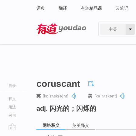
词典
翻译
有道精品课
云笔记
中英
有道 - 网易旗下搜索
coruscant
目录
英
[kɒˈrʌsk(ə)nt]
美
[kəˈrʌskənt]
释义
adj. 闪光的；闪烁的
用法
例句
网络释义
英英释义
go