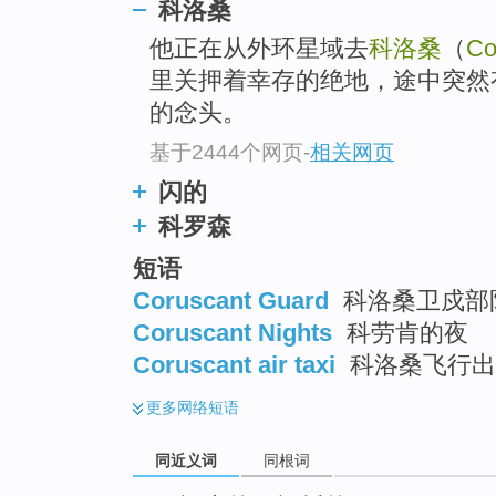
科洛桑
top
他正在从外环星域去
科洛桑
（
Co
里关押着幸存的绝地，途中突然
的念头。
基于2444个网页
-
相关网页
闪的
科罗森
短语
Coruscant Guard
科洛桑卫戍部队
Coruscant Nights
科劳肯的夜
Coruscant air taxi
科洛桑飞行出
更多
网络短语
同近义词
同根词