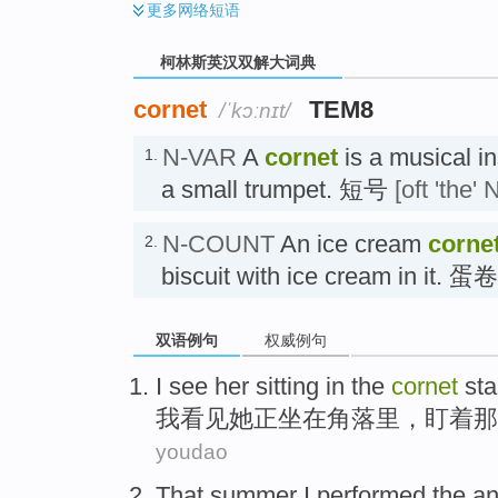
更多
网络短语
柯林斯英汉双解大词典
cornet
TEM8
/ˈkɔːnɪt/
N-VAR
A
cornet
is a musical in
1.
a small trumpet. 短号
[oft 'the' 
N-COUNT
An ice cream
corne
2.
biscuit with ice cream in it
双语例句
权威例句
I
see
her
sitting in
the
cornet
sta
我
看见
她
正
坐在
角落
里
，
盯
着那
youdao
That
summer
I
performed the a