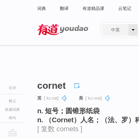
词典
翻译
有道精品课
云笔记
中英
有道 - 网易旗下搜索
cornet
目录
英
[ˈkɔːnɪt]
美
[ˈkɔːrnɪt]
释义
n. 短号；圆锥形纸袋
权威词典
例句
n. （Cornet）人名；（法、罗
[ 复数 cornets ]