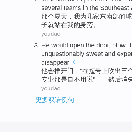
several
teams
in the
Southeast
那个
夏天
，
我
为
几家
东南部
的
球
子就站在我的身旁。
youdao
He
would
open
the door
,
blow
"
unquestionably sweet and
exper
disappear
.
他
会
推开
门
，“
在
短号
上
吹
出
三
专业
那是自不用说”——
然后
消
youdao
更多双语例句