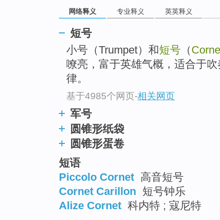
go
网络释义
专业释义
英英释义
top
短号
小号（Trumpet）和
短号
（
Corne
嘹亮，富于英雄气概，适合于吹
律。
基于4985个网页
-
相关网页
军号
圆锥形纸袋
圆锥形蛋卷
短语
Piccolo Cornet
高音短号
Cornet Carillon
短号钟乐
Alize Cornet
科内特 ; 寇尼特