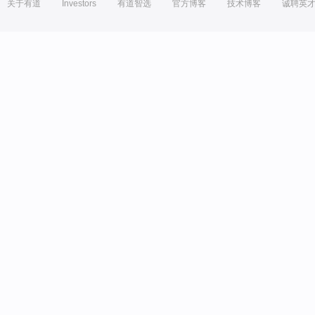
关于有道
Investors
有道智选
官方博客
技术博客
诚聘英