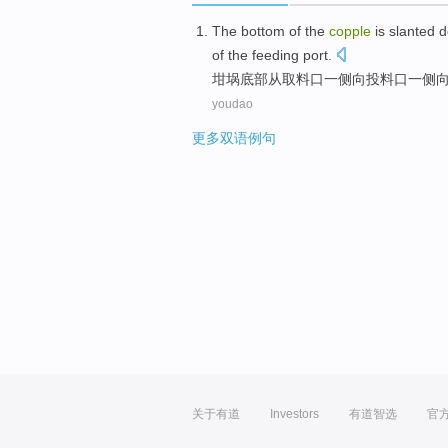
The bottom
of the
copple
is
slanted
d
of the
feeding
port.
坩埚
底部
从
取料
口
一侧
向
投料
口
一侧
youdao
更多双语例句
关于有道
Investors
有道智选
官