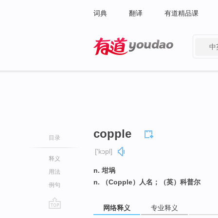
词典
翻译
有道精品课
中
有道 - 网易旗下搜索
copple
目录
['kɔpl]
释义
n. 坩埚
用法
n. （Copple）人名；（英）科普尔
例句
网络释义
专业释义
go