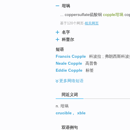
top
坩埚
... coppersulfate硫酸铜
copple
坩埚
co
基于120个网页
-
相关网页
名字
科普尔
短语
Francis Copple
科波拉 ; 弗朗西斯科
Neale Copple
高普鲁
Eddie Copple
标签
更多
网络短语
同近义词
n. 坩埚
crucible
,
xble
双语例句