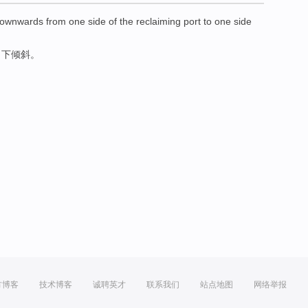
ownwards
from
one
side
of the reclaiming
port
to one
side
向下
倾斜
。
方博客
技术博客
诚聘英才
联系我们
站点地图
网络举报