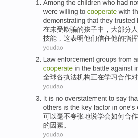
Among
the
children
who had no
were
willing to
cooperate
with
th
demonstrating that
they
trusted
在
未
受欺骗
的
孩子
中，
大部分
人
技能
，这
表明
他们
信任
他的指挥
youdao
Law enforcement
groups from
a
cooperate
in
the
battle against
i
全球
各
执法
机构
正在
学习
合作
对
youdao
It
is no overstatement
to
say tha
others
is
the
key
factor
in
one
's
可以
毫不
夸张地
说
学会
如何
合作
的
因素
。
youdao