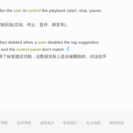
les
the
user
to
control
the
playback
(
start
,
stop
,
pause
,
控制
回放
(
启动
、
停止
、
暂停
、
静音
等
)。
 fact
deleted
when
a
user
disables
the
tag
suggestion
and
the
control
panel
don't
match
.
用
了
标签
建议
功能
，
这
数据
实际上
是
会被删除
的，
但
这
似乎
方博客
技术博客
诚聘英才
联系我们
站点地图
网络举报