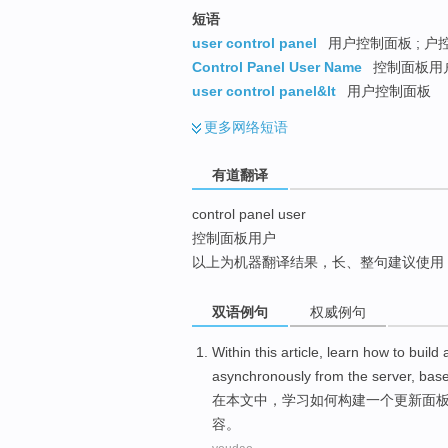
top
短语
user control panel
用户控制面板 ; 户
Control Panel User Name
控制面板用
user control panel&lt
用户控制面板
更多
网络短语
有道翻译
control panel user
控制面板用户
以上为机器翻译结果，长、整句建议使用
双语例句
权威例句
Within
this article
,
learn
how to
build
asynchronously
from
the
server
,
bas
在
本文
中，
学习
如何
构建
一个
更新
面
容
。