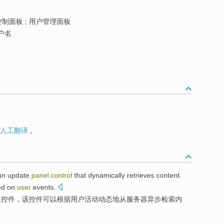
控制面板 ; 用户管理面板
户名
人工翻译
。
an
update
panel
control
that
dynamically
retrieves
content
ed on
user
events
.
板
控件
，该控件可以
根据
用户
活动
动态地
从
服务器
异步
检索
内