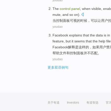
youdao
The
control
panel
,
when
visible
,
enab
mute
, and
so on
).
当
控制
面板
可视
的时候，
可以让
用户
youdao
Facebook
explains
that
the
data
is
in
feature
,
but
it
seems that
the
help
file
Facebook
解释
是
这样
的，
如果
用户
禁
帮助
文件
和
控制
面板
并不
匹配
。
youdao
更多双语例句
关于有道
Investors
有道智选
官