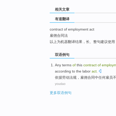
top
相关文章
有道翻译
contract of employment act
雇佣合同法
以上为机器翻译结果，长、整句建议使用
双语例句
Any
terms
of
this
contract
of
employm
according to
the labor
act
.
依据
劳动
法规，
雇佣
合同
中
任何
雇员
youdao
更多双语例句