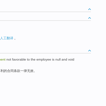
人工翻译
。
ent
not
favorable
to
the
employee
is null and
void
不利
的
合同
条款
一律无效
。