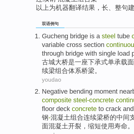
以上为机器翻译结果，长、整句
双语例句
Gucheng
bridge
is
a
steel
tube
variable
cross section
continuo
through bridge with
single
load
p
古城
大桥
是
一
座下承式
单
承载
面
续
梁
组合
体系
桥梁。
youdao
Negative
bending moment
near
composite
steel-concrete
conti
floor deck
concrete
to
crack
an
钢
-
混凝土
组合
连续
梁桥
的
中间
面
混凝土
开裂
，
缩短使用
寿命。