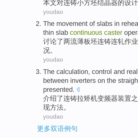
本文
对
连铸小方坯
结晶
器
的
设计
youdao
The
movement
of
slabs
in
rehea
thin slab
continuous
caster
oper
讨论了
两流薄板坯连铸连轧
作业
况。
youdao
The
calculation
,
control
and
real
between
inverters on
the
straig
presented
.
介绍了
连铸
拉矫机
变频器
装置
之
现
方法
。
youdao
更多双语例句