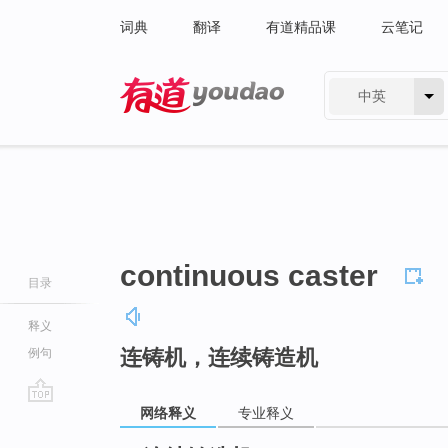
词典
翻译
有道精品课
云笔记
中英
有道 - 网易旗下搜索
continuous caster
目录
释义
连铸机，连续铸造机
例句
网络释义
专业释义
go
top