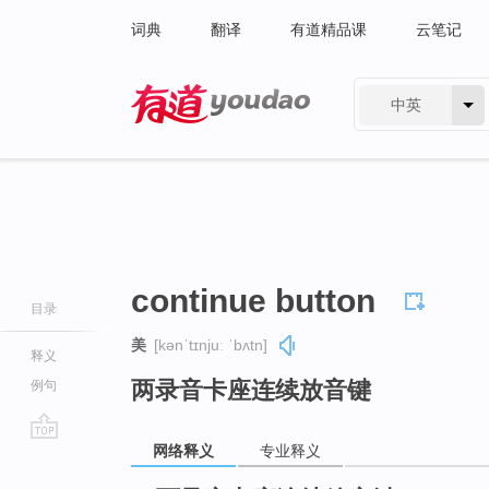
词典
翻译
有道精品课
云笔记
中英
有道 - 网易旗下搜索
continue button
目录
美
[kənˈtɪnjuː ˈbʌtn]
释义
两录音卡座连续放音键
例句
网络释义
专业释义
go
top