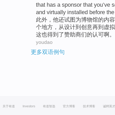
that
has
a
sponsor that
you
’ve 
and virtually
installed before
th
此外，
他
还试图为
博物馆
的
内容
个
地方，从
设计
到创意
再
到虚拟
这也得到了赞助商们的认可啊。
youdao
更多双语例句
关于有道
Investors
有道智选
官方博客
技术博客
诚聘英