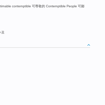
timable contemptible 可尊敬的 Contemptible People 可鄙
小丑