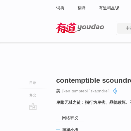
词典
翻译
有道精品课
中
有道 - 网易旗下搜索
contemptible scoundr
目录
美
[kənˈtemptəbl ˈskaʊndrəl]
释义
卑鄙无耻之徒：指行为卑劣、品德败坏、
go
网络释义
top
跳梁小丑