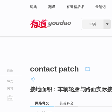
词典
翻译
有道精品课
云笔记
中英
有道 - 网易旗下搜索
contact patch
目录
释义
接地面积：车辆轮胎与路面实际
例句
网络释义
英英释义
go
top