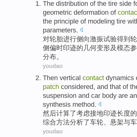
The
distribution
of
the
tire
side
f
geometric
deformation
of
conta
the
principle
of
modeling
tire wi
parameters
.
对
轮胎
进行侧向激振
试验
得到
轮
侧
偏时印迹的
几何
变形
及
模态参
分布
。
youdao
Then
vertical
contact
dynamics
patch
considered
,
and
that
of
th
suspension
and
car body
are
an
synthesis
method
.
然后
计算了
考虑
接地印迹
长度
的
综合
方法
分析
了
车轮
、
悬架
与
车
youdao