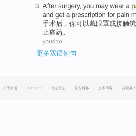
After surgery
,
you
may
wear a
p
and
get
a prescription
for pain m
手术
后
，
你
可以
戴
眼罩
或
接触
镜
止痛药。
youdao
更多双语例句
关于有道
Investors
有道智选
官方博客
技术博客
诚聘英